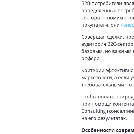
B2B-потребители явл
определенные потребн
сектора — помимо тог
покупателя, они
гене
Совершая сделки, пре
аудитория B2C-сектор
базовым, но важным к
оффера.
Критерии эффективнос
маркетологи, а если 
требовательными, то з
Чтобы понять природ
при помощи контента 
Consulting (консалти
на его результатах.
Особенности совре