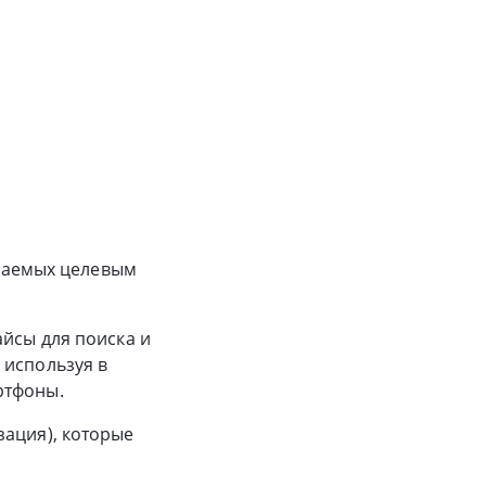
ршаемых целевым
айсы для поиска и
 используя в
ртфоны.
зация), которые