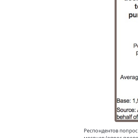
Респондентов попроси
месяцев (опрос провод