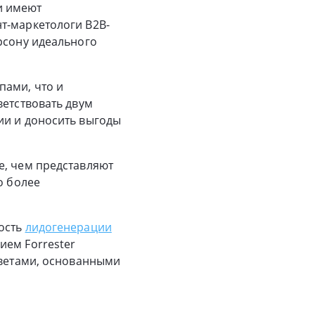
и имеют
т-маркетологи B2B-
рсону идеального
пами, что и
ветствовать двум
ии и доносить выгоды
е, чем представляют
о более
ость
лидогенерации
ием Forrester
оветами, основанными