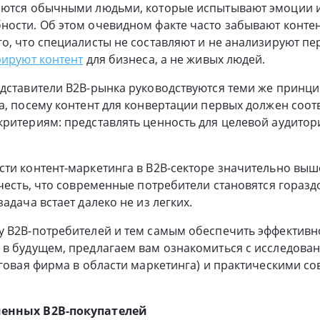
яются обычными людьми, которые испытывают эмоции 
ости. Об этом очевидном факте часто забывают контен
о, что специалисты не составляют и не анализируют пе
рируют контент
для бизнеса, а не живых людей.
дставители B2B-рынка руководствуются теми же принци
а, посему контент для конвертации первых должен соот
ритериям: представлять ценность для целевой аудитор
ти контент-маркетинга в B2B-секторе значительно выш
учесть, что современные потребители становятся горазд
адача встает далеко не из легких.
у B2B-потребителей и тем самым обеспечить эффективн
в будущем, предлагаем вам ознакомиться с исследован
нговая фирма в области маркетинга) и практическими с
менных B2B-покупателей