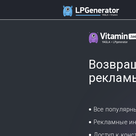
Возвращ
реклам
Все популярн
Рекламные ин
Доступ к кон