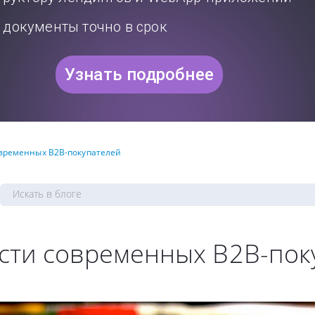
документы точно в срок
Узнать подробнее
временных B2B-покупателей
сти современных B2B-пок