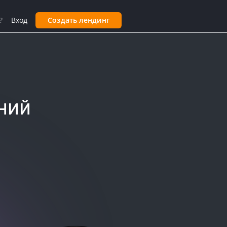
?
Вход
Создать лендинг
ний