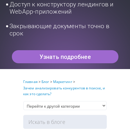
Доступ к конструктору лендингов и
WebApp-приложений
Закрывающие документы точно в
срок
Узнать подробнее
Главная
>
Блог
>
Маркетинг
>
Зачем анализировать конкурентов в поиске, и
как это сделать?