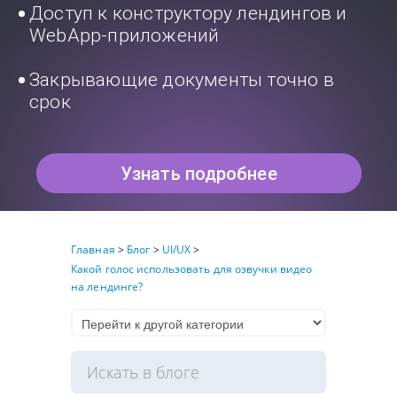
Доступ к конструктору лендингов и
WebApp-приложений
Закрывающие документы точно в
срок
Узнать подробнее
Главная
>
Блог
>
UI/UX
>
Какой голос использовать для озвучки видео
на лендинге?