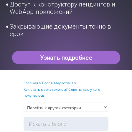
Доступ к конструктору лендингов и
WebApp-приложений
Закрывающие документы точно в
срок
Узнать подробнее
Главная
>
Блог
>
Маркетинг
>
Как стать маркетологом? Советы тех, у кого
получилось