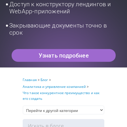
Доступ к конструктору лендингов и
WebApp-приложений
Закрывающие документы точно в
срок
Узнать подробнее
Главная
>
Блог
>
Аналитика и управление компанией
>
Что такое конкурентное преимущество и как
его создать