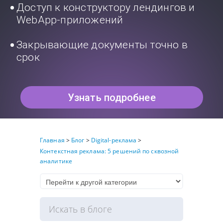
Доступ к конструктору лендингов и
WebApp-приложений
Закрывающие документы точно в
срок
Узнать подробнее
Главная
>
Блог
>
Digital-реклама
>
Контекстная реклама: 5 решений по сквозной
аналитике