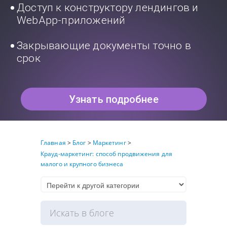
Доступ к конструктору лендингов и
WebApp-приложений
Закрывающие документы точно в
срок
Узнать подробнее
Главная
>
Блог
>
Маркетинг
>
Крауд-маркетинг: способ продвижения для
малого и крупного бизнеса