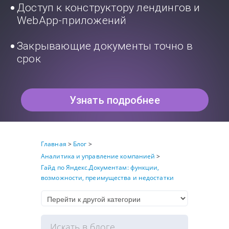
Доступ к конструктору лендингов и
WebApp-приложений
Закрывающие документы точно в
срок
Узнать подробнее
Главная
>
Блог
>
Аналитика и управление компанией
>
Гайд по Яндекс.Документам: функции,
возможности, преимущества и недостатки