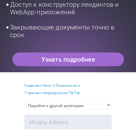
Доступ к конструктору лендингов и
WebApp-приложений
Закрывающие документы точно в
срок
Узнать подробнее
Главная
>
Блог
>
Психология
>
7 причин популярности TikTok