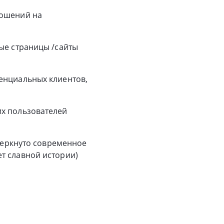
ношений на
ые страницы /сайты
енциальных клиентов,
их пользователей
дчеркнуто современное
т славной истории)