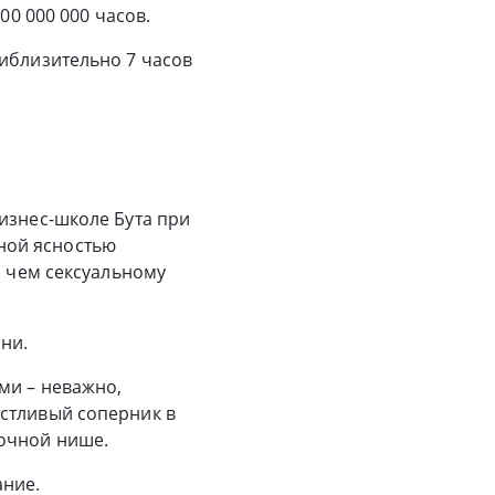
00 000 000 часов.
риблизительно 7 часов
изнес-школе Бута при
лной ясностью
, чем сексуальному
ни.
ми – неважно,
астливый соперник в
ночной нише.
ание.