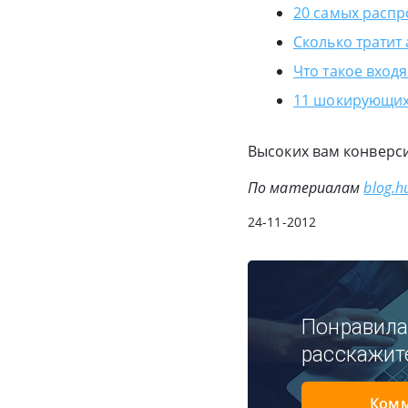
20 самых расп
Сколько тратит
Что такое вход
11 шокирующих 
Высоких вам конверс
По материалам
blog.h
24-11-2012
Понравила
расскажит
Комм