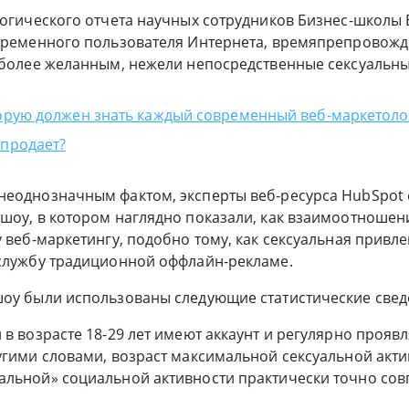
логического отчета научных сотрудников Бизнес-школы 
овременного пользователя Интернета, времяпрепровожд
я более желанным, нежели непосредственные сексуальн
торую должен знать каждый современный веб-маркетоло
 продает?
еоднозначным фактом, эксперты веб-ресурса HubSpot с
шоу, в котором наглядно показали, как взаимоотношен
у веб-маркетингу, подобно тому, как сексуальная привл
 службу традиционной оффлайн-рекламе.
шоу были использованы следующие статистические свед
 в возрасте 18-29 лет имеют аккаунт и регулярно проявл
угими словами, возраст максимальной сексуальной акти
альной» социальной активности практически точно сов