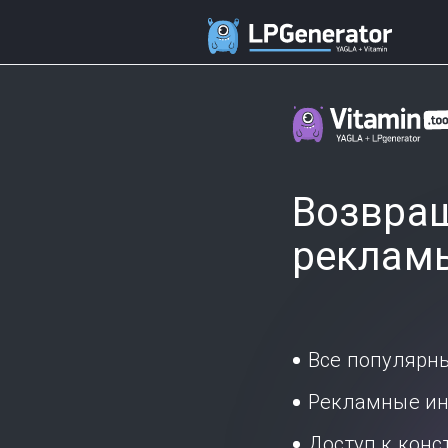
Возвращ
реклам
Все популярн
Рекламные ин
Доступ к кон