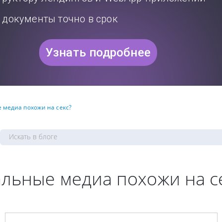
документы точно в срок
Узнать подробнее
 медиа похожи на cекс?
льные медиа похожи на c