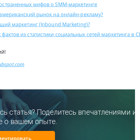
ространенных мифов о SMM-маркетинге
 американский рынок на онлайн-рекламу?
ящий маркетинг (Inbound Marketing)?
фактов из статистики социальных сетей маркетинга в 
ий!
ubspot.com
сь статья? Поделитесь впечатлениями и
е о вашем опыте.
ентировать