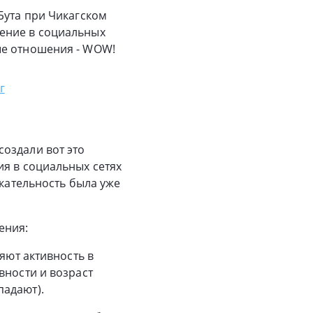
Бута при Чикагском
ение в социальных
ые отношения - WOW!
г
оздали вот это
ия в социальных сетях
екательность была уже
ения:
яют активность в
вности и возраст
падают).