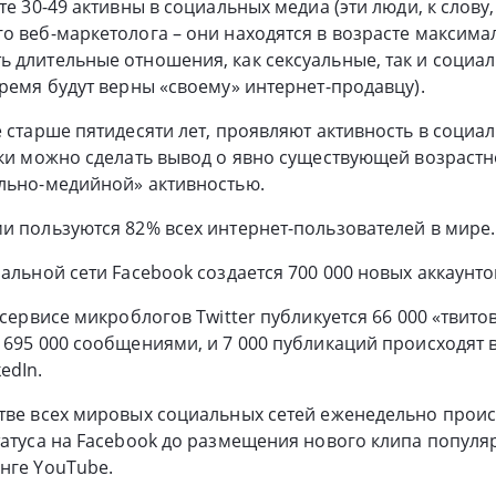
те 30-49 активны в социальных медиа (эти люди, к слову
о веб-маркетолога – они находятся в возрасте максима
 длительные отношения, как сексуальные, так и социал
время будут верны «своему» интернет-продавцу).
е старше пятидесяти лет, проявляют активность в социал
ики можно сделать вывод о явно существующей возраст
ально-медийной» активностью.
и пользуются 82% всех интернет-пользователей в мире.
альной сети Facebook создается 700 000 новых аккаунто
 сервисе микроблогов Twitter публикуется 66 000 «твитов
 695 000 сообщениями, и 7 000 публикаций происходят в
edIn.
тве всех мировых социальных сетей еженедельно происх
татуса на Facebook до размещения нового клипа попул
нге YouTube.