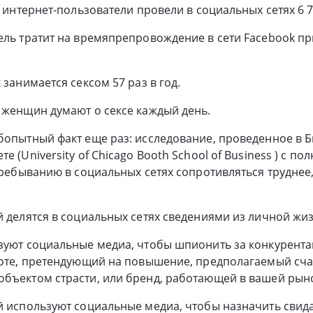
а интернет-пользователи провели в социальных сетях 6 7
ель тратит на времяпрепровождение в сети Facebook п
 занимается сексом 57 раз в год.
 женщин думают о сексе каждый день.
бопытный факт еще раз: исследование, проведенное в Б
е (University of Chicago Booth School of Business ) с по
 пребыванию в социальных сетях сопротивляться труднее
й делятся в социальных сетях сведениями из личной жиз
зуют социальные медиа, чтобы шпионить за конкурента
боте, претендующий на повышение, предполагаемый сч
объектом страсти, или бренд, работающей в вашей ры
й используют социальные медиа, чтобы назначить свид