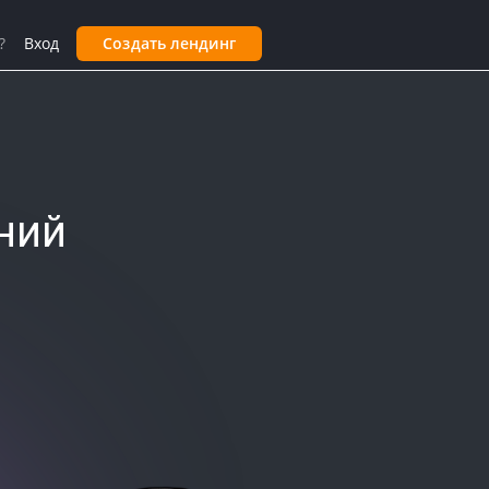
?
Вход
Создать лендинг
ний