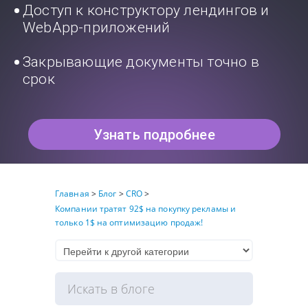
Доступ к конструктору лендингов и
WebApp-приложений
Закрывающие документы точно в
срок
Узнать подробнее
Главная
>
Блог
>
CRO
>
Компании тратят 92$ на покупку рекламы и
только 1$ на оптимизацию продаж!