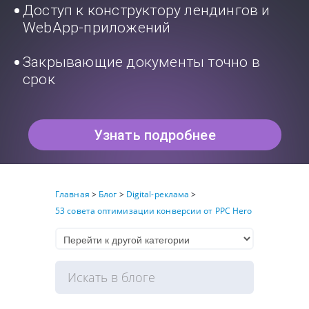
Доступ к конструктору лендингов и
WebApp-приложений
Закрывающие документы точно в
срок
Узнать подробнее
Главная
>
Блог
>
Digital-реклама
>
53 совета оптимизации конверсии от РРС Hero