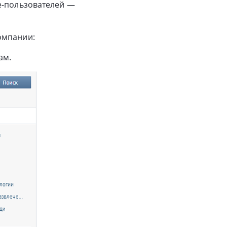
e-пользователей —
омпании:
ам.