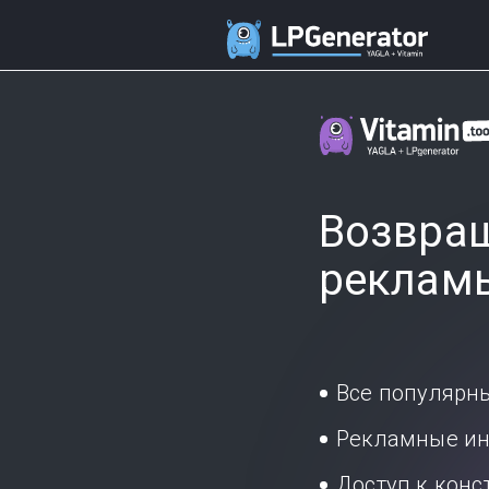
Возвращ
реклам
Все популярн
Рекламные ин
Доступ к кон