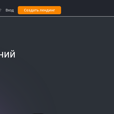
?
Вход
Создать лендинг
ний