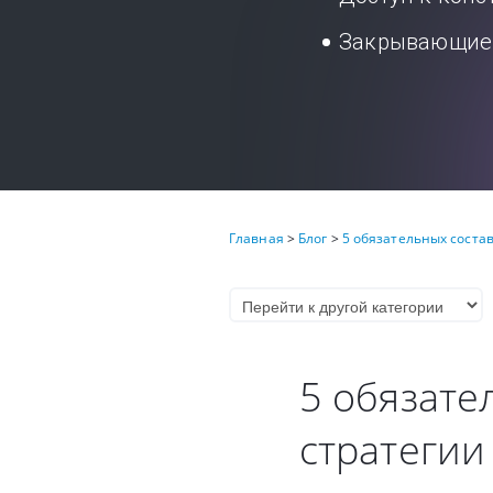
Закрывающие 
Главная
>
Блог
>
5 обязательных соста
5 обязате
стратегии