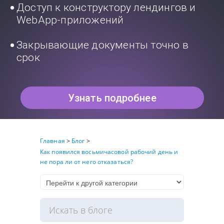
Доступ к конструктору лендингов и
WebApp-приложений
Закрывающие документы точно в
срок
Узнать подробнее
Главная
>
Блог
>
Как появился восьмичасовой рабочий день и
не пора ли от него отказаться?