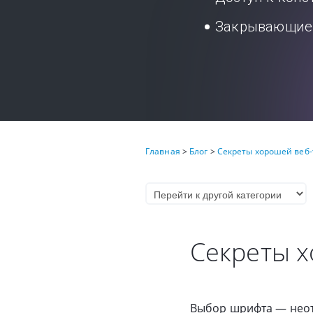
Закрывающие 
Главная
>
Блог
>
Секреты хорошей веб
Секреты 
Выбор шрифта — неот