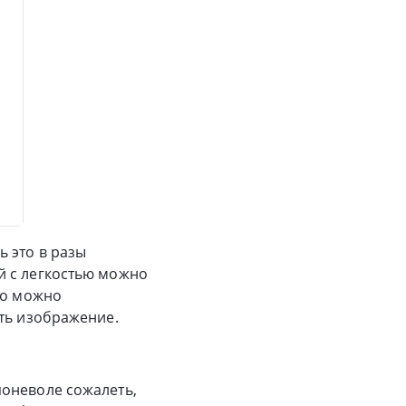
 это в разы
й с легкостью можно
го можно
ать изображение.
поневоле сожалеть,