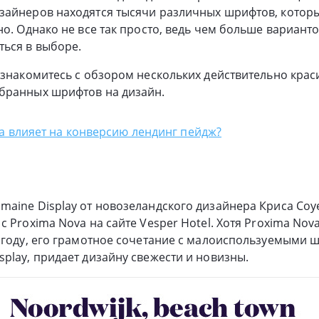
зайнеров находятся тысячи различных шрифтов, которы
но. Однако не все так просто, ведь чем больше вариант
ься в выборе.
ознакомитесь с обзором нескольких действительно крас
бранных шрифтов на дизайн.
а влияет на конверсию лендинг пейдж?
aine Display от новозеландского дизайнера Криса Соуе
с Proxima Nova на сайте Vesper Hotel. Хотя Proxima No
 году, его грамотное сочетание с малоиспользуемыми 
play, придает дизайну свежести и новизны.