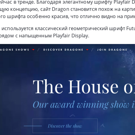
йчас в тренде. Благодаря элегантному шрифту Playfair D
щую концепцию, сайт Dragon становится похож на карти
ого шрифта особенно красив, что отлично видно на при
е используется классический геометрический шрифт Fut
ядом с напыщенным Playfair Display.