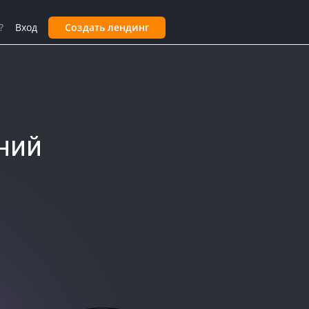
?
Вход
Создать лендинг
ний