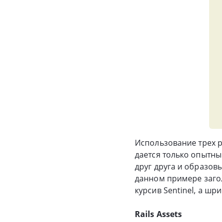
Использование трех 
дается только опытн
друг друга и образо
данном примере загол
курсив Sentinel, а шр
Rails Assets