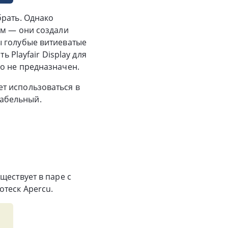
брать. Однако
ым — они создали
ы голубые витиеватые
 Playfair Display для
о не предназначен.
т использоваться в
итабельный.
ществует в паре с
отеск Apercu.