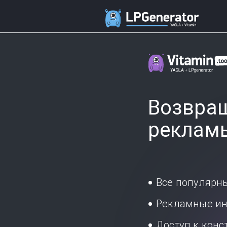
Возвращ
реклам
Все популярн
Рекламные ин
Доступ к кон