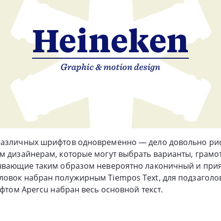
различных шрифтов одновременно — дело довольно рис
ым дизайнерам, которые могут выбрать варианты, грам
вывающие таким образом невероятно лаконичный и прия
овок набран полужирным Tiempos Text, для подзаголо
ифтом Apercu набран весь основной текст.