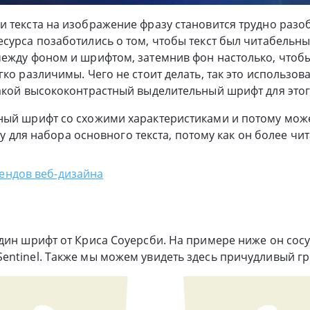
 текста на изображение фразу становится трудно разо
сурса позаботились о том, чтобы текст был читабельн
между фоном и шрифтом, затемнив фон настолько, чтоб
ко различимы. Чего не стоит делать, так это использовать
акой высококонтрастный выделительный шрифт для этог
ный шрифт со схожими характеристиками и потому може
play для набора основного текста, потому как он более ч
рендов веб-дизайна
дин шрифт от Криса Соуерсби. На примере ниже он сосу
ntinel. Также мы можем увидеть здесь причудливый гр