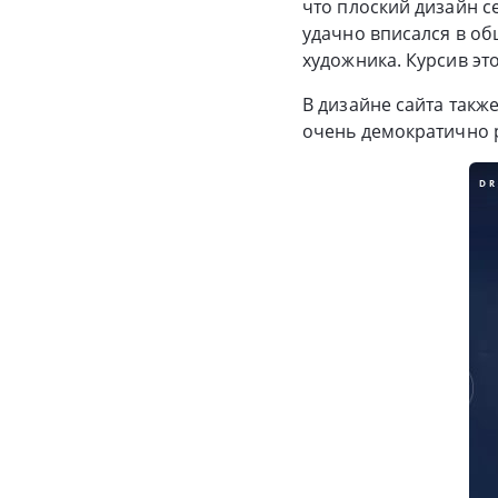
что плоский дизайн се
удачно вписался в об
художника. Курсив эт
В дизайне сайта такж
очень демократично р