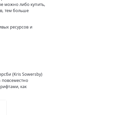
е можно либо купить,
ов, тем больше
ивых ресурсов и
рсби (Kris Sowersby)
va повсеместно
шрифтами, как