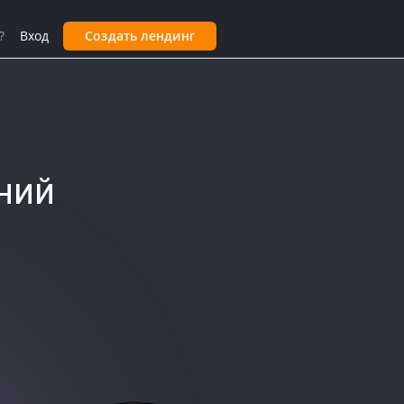
?
Вход
Создать лендинг
ний