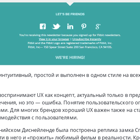
 интуитивный, простой и выполнен в одном стиле на все
оспринимают UX как концепт, актуальный только в пред
ения, но это — ошибка. Понятие пользовательского оп
ми. Для многих брендов хороший UX важен также на ст
имодействия с пользователями.
рнийском Диснейленде была построена реплика замка 
ти в него и «прожить» любимый фильм в реальности. Кро