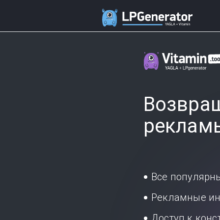
Возвращ
реклам
Все популярн
Рекламные ин
Доступ к кон