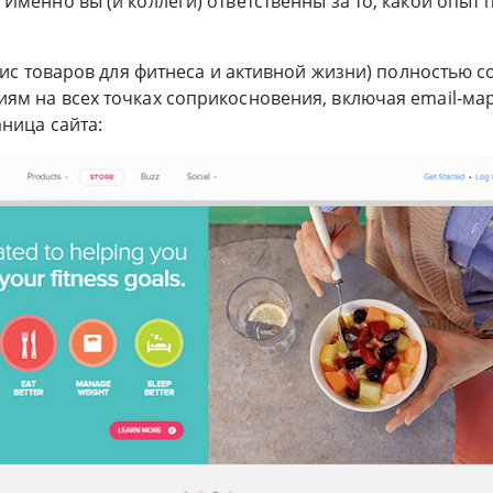
Именно вы (и коллеги) ответственны за то, какой опыт 
вис товаров для фитнеса и активной жизни) полностью с
м на всех точках соприкосновения, включая email-марк
аница сайта: