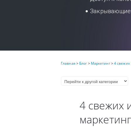
Закрывающие 
Главная
>
Блог
>
Маркетинг
>
4 свежих
4 свежих 
маркетин