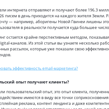
ели интернета отправляют и получают более 196.3 мил
 26 писем в день приходится на каждого жителя Земли. Р
очту — например, аборигены Новой Гвинеи лишены это
ьзователя в реальности получается куда большее число 
инг остается крайне перспективным методом, показыва
igital-каналов. Из этой статьи вы узнаете несколько раб
ных рассылок, которые уже показали свою эффективнос
ендов.
овать эффективность email-маркетинга?
ельский опыт получают клиенты?
, или пользовательский опыт, это опыт клиента, получен
одействием имеются в виду все точки соприкосновения
сплейная реклама, контент лендинга и даже компетентн