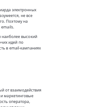
лиарда электронных
азумеется, не все
го. Поэтому на
emails.
я наиболее высокий
очих идей по
ть в email-кампаниях
ный от взаимодействия
 и маркетинговые
ость оператора,