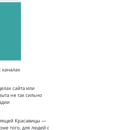
х каналах
елах сайта или
ыта не так сильно
адии
Спящей Красавицы —
ме того, для людей с