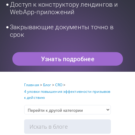
Доступ к конструктору лендингов и
WebApp-приложений
Закрывающие документы точно в
срок
Узнать подробнее
Главная
>
Блог
>
CRO
>
4 уловки повышения эффективности призывов
к действию