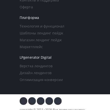
Контакты и поддержка
Оферта
Платформа
Технология и функционал
Шаблоны лендинг пейдж
Магазин лендинг пейдж
Маркетплейс
LPgenerator Digital
Верстка лендингов
Дизайн лендингов
Оптимизация конверсии
copyright © 2011–2026 Все права защищены