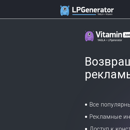
Возвращ
реклам
Все популярн
Рекламные ин
Доступ к кон