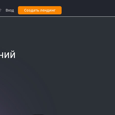
?
Вход
Создать лендинг
ний