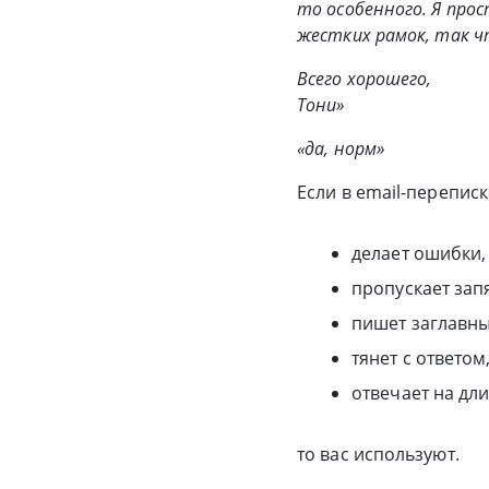
то особенного. Я прос
жестких рамок, так чт
Всего хорошего,
Тони»
«да, норм»
Если в email-перепис
делает ошибки, 
пропускает запя
пишет заглавны
тянет с ответом,
отвечает на дл
то вас используют.