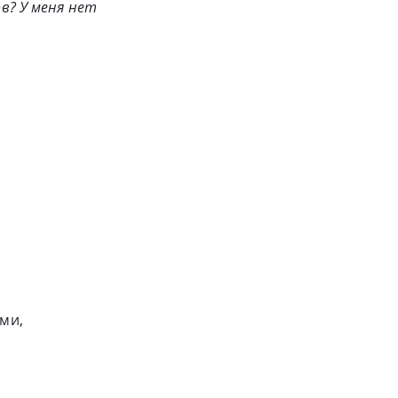
ов? У меня нет
ми,