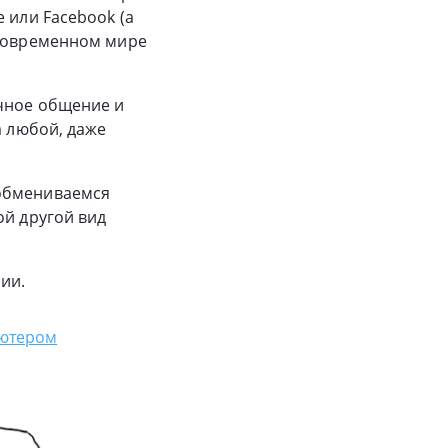
 или Facebook (а
 современном мире
ичное общение и
а любой, даже
 обмениваемся
ой другой вид
ии.
ьютером