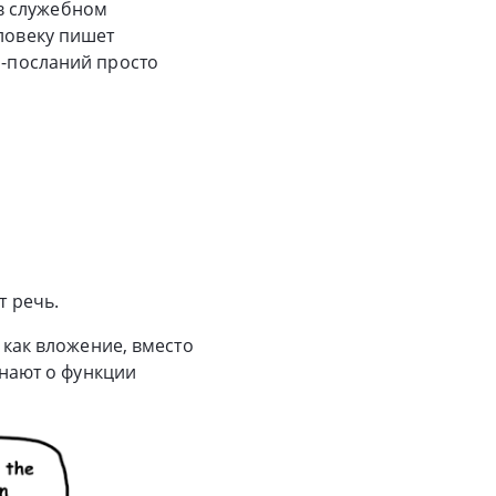
в служебном
еловеку пишет
l-посланий просто
т речь.
е как вложение, вместо
знают о функции