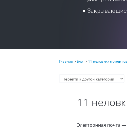
Закрывающие 
Главная
>
Блог
>
11 неловких моментов
11 неловк
Электронная почта — 