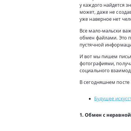
у каждого найдется з
может, даже не созда
уже наверное нет чел
Все мало-мальски ва
обмен файлами. Это п
пустячной информаци
И вот мы пишем пись
фотографиями, получа
социального взаимоде
В сегодняшнем посте 
Будущее искусс
1. Обмен с неравно