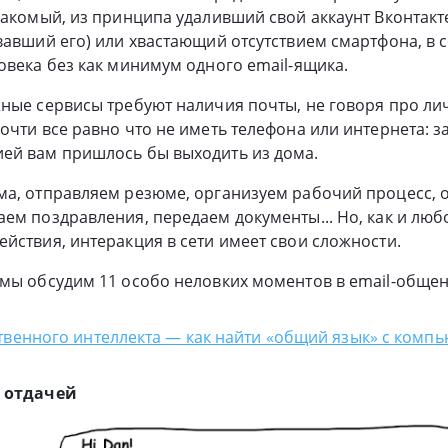
накомый, из принципа удаливший свой аккаунт Вконтакте
вавший его) или хвастающий отсутствием смартфона, в
овека без как минимум одного email-ящика.
жные сервисы требуют наличия почты, не говоря про л
очти все равно что не иметь телефона или интернета: з
ей вам пришлось бы выходить из дома.
ма, отправляем резюме, организуем рабочий процесс,
ем поздравления, передаем документы... Но, как и люб
йствия, интеракция в сети имеет свои сложности.
мы обсудим 11 особо неловких моментов в email-общен
твенного интеллекта — как найти «общий язык» с комп
й отдачей