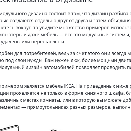
одульного дизайна состоит в том, что дизайн разбиваю
рые создаются отдельно друг от друга и затем объедин
янетесь вокруг, то увидите множество примеров исполь
мпьютеры и даже мебель — все это модульные системы
 удалены или переставлены.
обен для потребителей, ведь за счет этого они всегда 
но под свои нужды. Вам нужен люк, более мощный двиг
 Модульный дизайн автомобилей позволяет проводить 
римером является мебель IKEA. На приведенных ниже р
ции проявляется не только в форме книжного шкафа, б
различных местах комнаты, или в которую вы можете д
элементах — прямоугольниках разных размеров, выпол