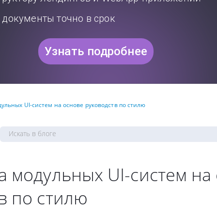
документы точно в срок
Узнать подробнее
дульных UI-систем на основе руководств по стилю
а модульных UI-систем на
в по стилю