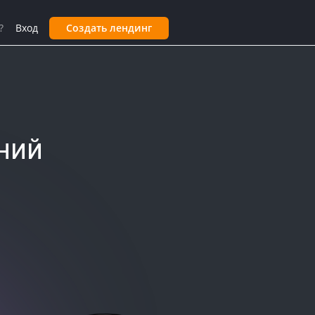
?
Вход
Создать лендинг
ний