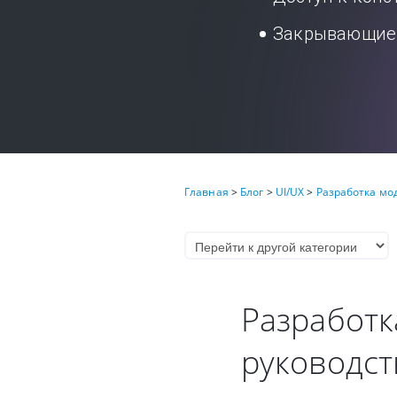
Закрывающие 
Главная
>
Блог
>
UI/UX
>
Разработка мо
Разработк
руководст