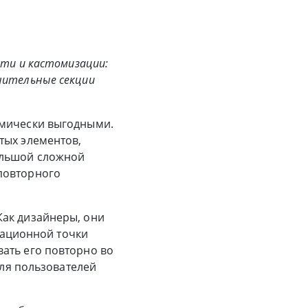
сти и кастомизации:
нительные секции
омически выгодными.
тых элементов,
ольшой сложной
повторного
Как дизайнеры, они
атационной точки
ать его повторно во
для пользователей