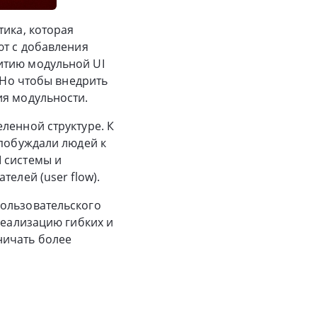
тика, которая
ют с добавления
итию модульной UI
. Но чтобы внедрить
ия модульности.
ленной структуре. К
 побуждали людей к
 системы и
елей (user flow).
пользовательского
реализацию гибких и
ничать более