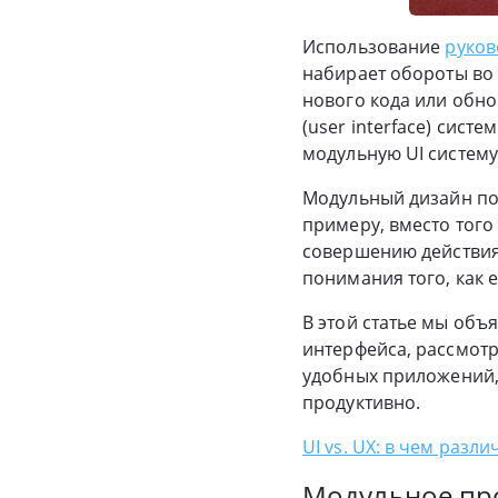
Использование
руков
набирает обороты во 
нового кода или обн
(user interface) сис
модульную UI систему
Модульный дизайн поб
примеру, вместо того
совершению действия,
понимания того, как 
В этой статье мы об
интерфейса, рассмотр
удобных приложений,
продуктивно.
UI vs. UX: в чем разли
Модульное про