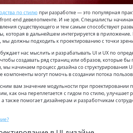
одства по стилю
при разработке — это популярная прак
front-end девелопменте. И не зря. Специалисты начина
овления существующего и тем самым способствуют разв
темы, которая в дальнейшем интегрируется в приложение
, мы должны подходить к проектированию с точки зрен
уждает нас мыслить и разрабатывать UI и UX по опреде
 чтобы создавать ряд страниц или образов, которые бы
 мы начинаем процесс дизайна со структурирования UI
ее компоненты могут помочь в создании потока пользоват
ъясним вам значение модульности при проектировании 
им, как она переплетается с гидом по стилю, улучшает 
 а также помогает дизайнерам и разработчикам сотруд
чие?
ектирование в UI дизайне