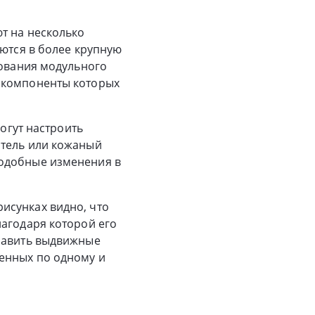
т на несколько
яются в более крупную
зования модульного
, компоненты которых
могут настроить
атель или кожаный
подобные изменения в
исунках видно, что
лагодаря которой его
обавить выдвижные
ненных по одному и