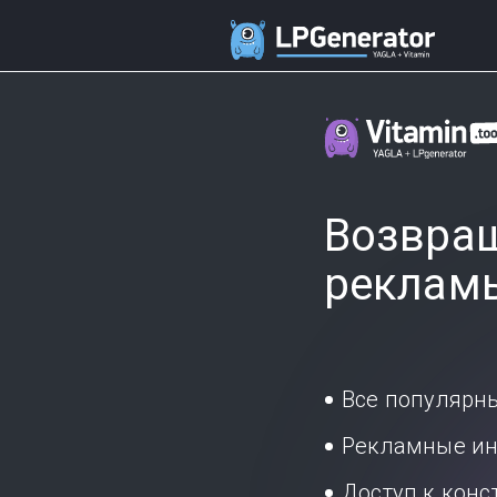
Возвращ
реклам
Все популярн
Рекламные ин
Доступ к кон