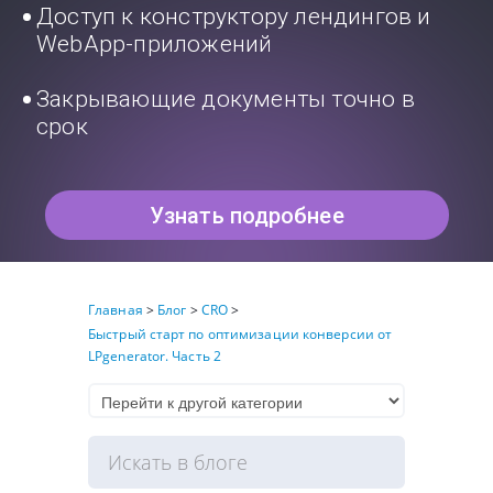
Доступ к конструктору лендингов и
WebApp-приложений
Закрывающие документы точно в
срок
Узнать подробнее
Главная
>
Блог
>
CRO
>
Быстрый старт по оптимизации конверсии от
LPgenerator. Часть 2