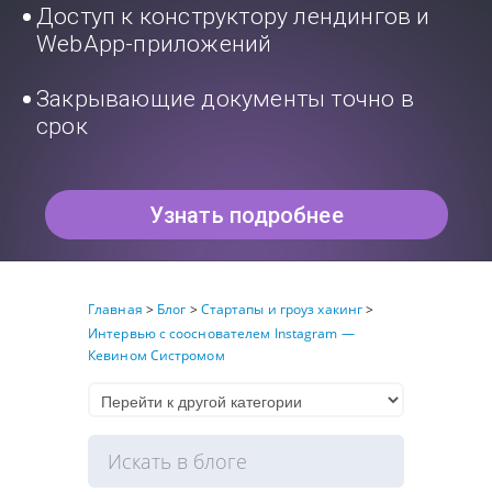
Доступ к конструктору лендингов и
WebApp-приложений
Закрывающие документы точно в
срок
Узнать подробнее
Главная
>
Блог
>
Стартапы и гроуз хакинг
>
Интервью с сооснователем Instagram —
Кевином Систромом