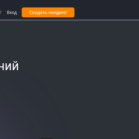
?
Вход
Создать лендинг
ний