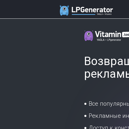
Возвращ
реклам
Все популярн
Рекламные ин
Доступ к кон