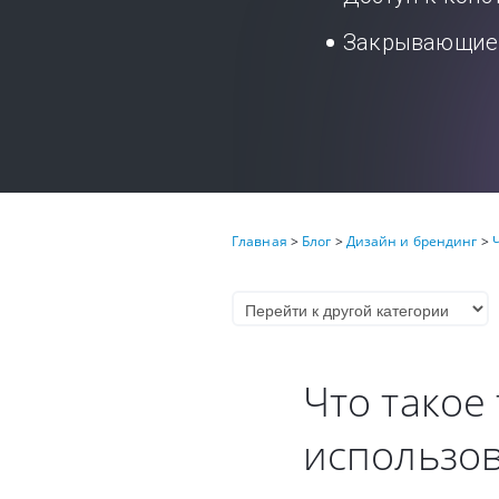
Закрывающие 
Главная
>
Блог
>
Дизайн и брендинг
>
Что такое
использов