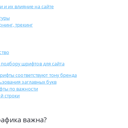
 и их влияние на сайте
туры
рнинг, трекинг
ство
 подбору шрифтов для сайта
шрифты соответствуют тону бренда
ьзования заглавных букв
фты по важности
ой строки
рафика важна?