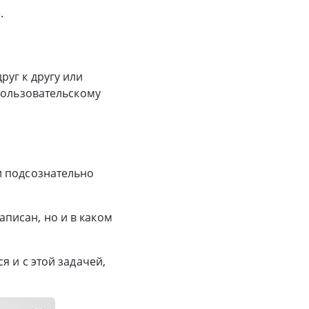
.
уг к другу или
пользовательскому
и подсознательно
написан, но и в каком
 и с этой задачей,