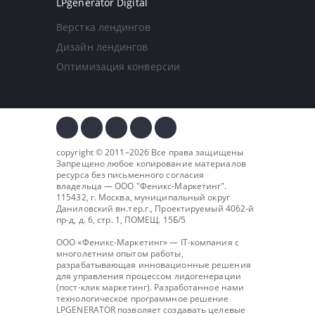
LPgenerator Digital
Верстка лендингов
Дизайн лендингов
Оптимизация конверсии
copyright © 2011–2026 Все права защищены
Запрещено любое копирование материалов
ресурса без письменного согласия
владельца — ООО "
Феникс-Маркетинг
".
115432, г. Москва, муниципальный округ
Даниловский вн.тер.г., Проектируемый 4062-й
пр-д, д. 6, стр. 1, ПОМЕЩ. 15Б/5
ООО «Феникс-Маркетинг» — IT-компания с
многолетним опытом работы,
разрабатывающая инновационные решения
для управления процессом лидогенерации
(пост-клик маркетинг). Разработанное нами
технологическое программное решение
LPGENERATOR позволяет создавать целевые