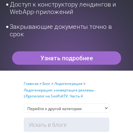
Доступ к конструктору лендингов и
WebApp-приложений
Закрывающие документы точно в
срок
Узнать подробнее
Главная
>
Блог
>
Лидогенерация
>
Лидогенерация: конвертация рекламы -
LPgenerator на SeoPultTV. Часть 4