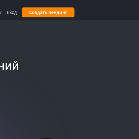
?
Вход
Создать лендинг
ний