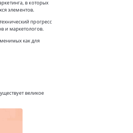
аркетинга, в которых
ся элементов.
 технический прогресс
в и маркетологов.
именимых как для
уществует великое