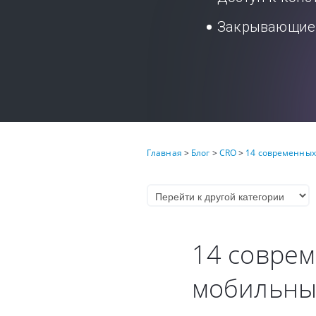
Закрывающие 
Главная
>
Блог
>
CRO
>
14 современных
14 соврем
мобильны