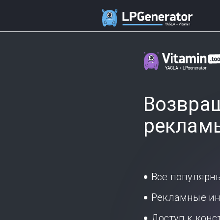
Возвращ
реклам
Все популярн
Рекламные ин
Доступ к кон