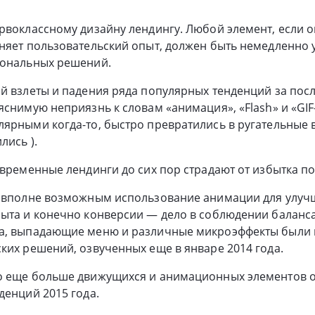
рвоклассному дизайну лендингу. Любой элемент, если 
няет пользовательский опыт, должен быть немедленно 
иональных решений.
й взлеты и падения ряда популярных тенденций за посл
яснимую неприязнь к словам «анимация», «Flash» и «GIF
ярными когда-то, быстро превратились в ругательные 
лись ).
овременные лендинги до сих пор страдают от избытка п
о вполне возможным использование анимации для улу
ыта и конечно конверсии — дело в соблюдении баланса.
а, выпадающие меню и различные микроэффекты были 
ких решений, озвученных еще в январе 2014 года.
о еще больше движущихся и анимационных элементов о
денций 2015 года.