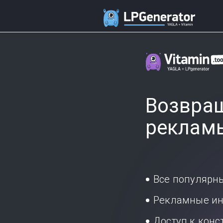
Возвращ
реклам
Все популярн
Рекламные ин
Доступ к кон