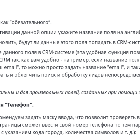
как “обязательного”.
ктивации данной опции укажите название поля на англи
новить, будут ли данные этого поля попадать в CRM-сист
е данного поля в CRM-системе (эта удобная функция поз
RM так, как вам удобно - например, если название пол
ш email", то можно просто задать название "email", и т
ать и облегчить поиск и обработку лидов непосредстве
альны и для произвольных полей, созданных при помощи 
я "Телефон".
омендуем задать маску ввода, что позволит проверять
траницы сможет ввести свой номер телефона по тем па
с указанием кода города, количества символов и т. д.):