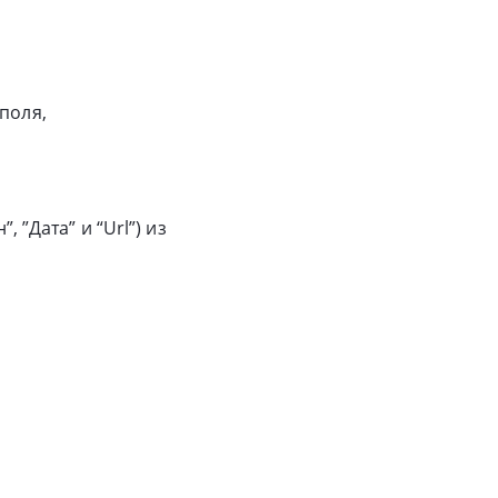
поля,
 ”Дата” и “Url”) из