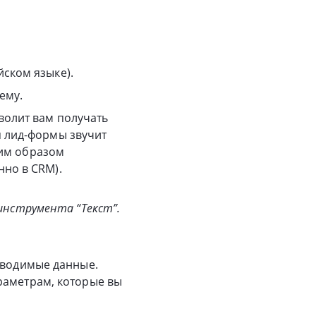
йском языке).
ему.
волит вам получать
я лид-формы звучит
аким образом
нно в CRM).
инструмента “Текст”.
 вводимые данные.
раметрам, которые вы