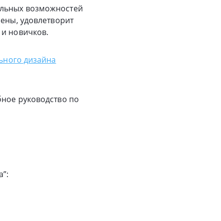
альных возможностей
рены, удовлетворит
 и новичков.
ьного дизайна
бное руководство по
”: