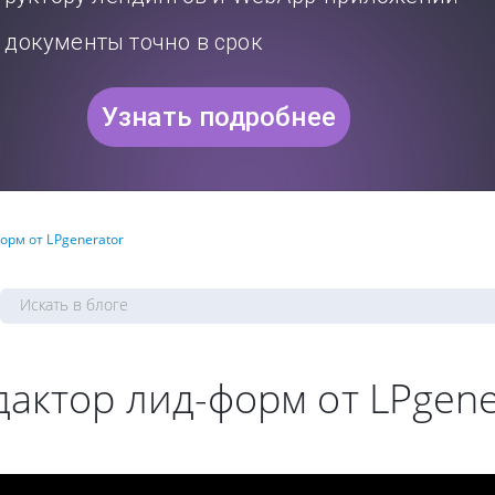
документы точно в срок
Узнать подробнее
орм от LPgenerator
актор лид-форм от LPgene