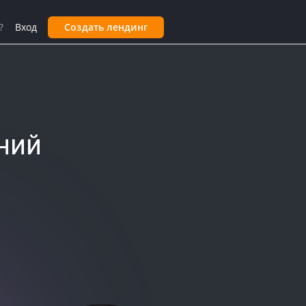
?
Вход
Создать лендинг
ний