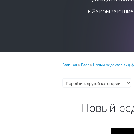
Закрывающие 
Главная
>
Блог
>
Новый редактор лид-ф
Новый ред