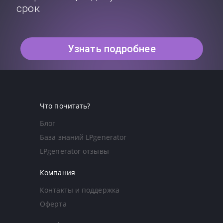
срок
Узнать подробнее
Что почитать?
Блог
База знаний LPgenerator
LPgenerator отзывы
Компания
Контакты и поддержка
Оферта