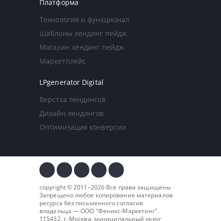
Платформа
Технология и функционал
Шаблоны лендинг пейдж
Магазин лендинг пейдж
Маркетплейс
LPgenerator Digital
Верстка лендингов
Дизайн лендингов
Оптимизация конверсии
copyright © 2011–2026 Все права защищены
Запрещено любое копирование материалов
ресурса без письменного согласия
владельца — ООО "
Феникс-Маркетинг
".
115432, г. Москва, муниципальный округ