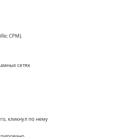
le; CPM).
ламных сетях
го, кликнул по нему
трировано