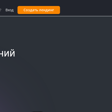
?
Вход
Создать лендинг
ний