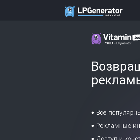
Возвращ
реклам
Все популярн
Рекламные ин
Доступ к кон