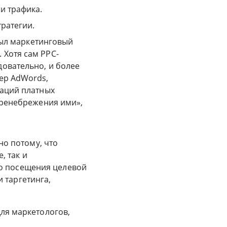
и трафика.
ратегии.
 был маркетинговый
 Хотя сам PPC-
овательно, и более
ер AdWords,
заций платных
пренебрежения ими»,
о потому, что
, так и
го посещения целевой
 таргетинга,
для маркетологов,