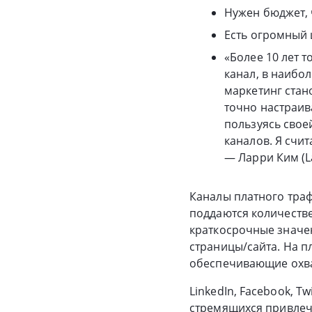
Нужен бюджет, 
Есть огромный 
«Более 10 лет 
канал, в наибо
маркетинг стан
точно настраив
пользуясь свое
каналов. Я счи
— Ларри Ким (La
Каналы платного тра
поддаются количеств
краткосрочные значе
страницы/сайта. На п
обеспечивающие охва
LinkedIn, Facebook, T
стремящихся привлеч