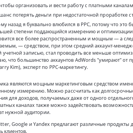
чтобы организовать и вести работу с платными каналам
шанс потерять деньги при недостаточной проработке ст
тому назад я буквально влюбился в PPC, потому что это
льшей степени поддающийся измерению и оптимизации.
овится все более распространенным и мощным — а след
аемым, — средством, при этом средний аккаунт-менедж
й учетной записью, стал проводить все меньше оптими
таю, что большинство аккаунтов AdWords "умирают" от 
rry Kim), эксперт по PPC-маркетингу.
фика являются мощным маркетинговым средством именн
енному измерению. Можно рассчитать как долгосрочные
ния для доходов, получаемых даже от одного отдельно
латных каналах также можно задействовать возможности
т нужной аудитории.
witter, Google и Yandex предлагают различные продукты 
ь клиентов.