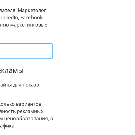
ователя. Маркетолог
inkedIn, Facebook,
менно маркетинговые
екламы
айты для показа
колько вариантов
ивность рекламных
м ценообразования, а
афика.