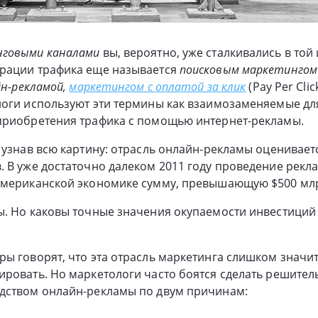
нговыми каналами
вы, вероятно, уже сталкивались в той
рации трафика еще называется
поисковым маркетингом
н-рекламой,
маркетингом с оплатой за клик
(Pay Per Clic
логи используют эти термины как взаимозаменяемые дл
приобретения трафика с помощью интернет-рекламы.
 узнав всю картину: отрасль онлайн-рекламы оцениваетс
 В уже достаточно далеком 2011 году проведение рекл
американской экономике сумму, превышающую $500 мл
. Но каковы точные значения окупаемости инвестиций 
ы говорят, что эта отрасль маркетинга слишком значит
ровать. Но маркетологи часто боятся сделать решител
дством онлайн-рекламы по двум причинам: