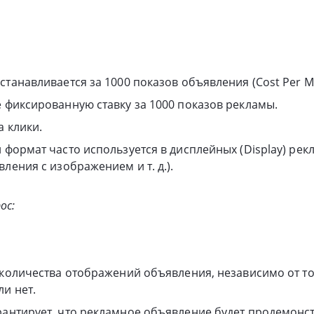
танавливается за 1000 показов объявления (Cost Per Mil
 фиксированную ставку за 1000 показов рекламы.
а клики.
 формат часто используется в дисплейных (Display) рек
ления с изображением и т. д.).
ос:
 количества отображений объявления, независимо от то
ли нет.
антирует, что рекламное объявление будет продемонс