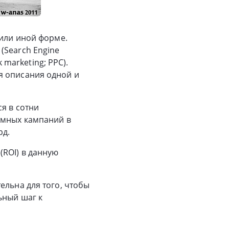
 или иной форме.
(Search Engine
k marketing; PPC).
я описания одной и
я в сотни
амных кампаний в
рд.
(ROI) в данную
ельна для того, чтобы
ьный шаг к