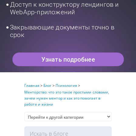
Доступ к конструктору лендингов и
WebApp-приложений
Закрывающие документы точно в
срок
Узнать подробнее
Главная
>
Блог
>
Психология
>
Менторство: что это такое простыми словами,
зачем нужен ментор и как это помогает в
работе и жизни