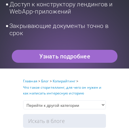
Доступ к конструктору лендингов и
WebApp-приложений
Закрывающие документы точно в
срок
Узнать подробнее
Главная
>
Блог
>
Копирайтинг
>
Что такое сторителлинг, для чего он нужен и
как написать интересную историю