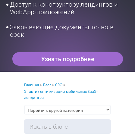
Доступ к конструктору лендингов и
WebApp-приложений
Закрывающие документы точно в
срок
Узнать подробнее
Главная
>
Блог
>
CRO
>
5 тактик оптимизации мобильных SaaS-
лендингов