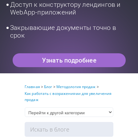
Доступ к конструктору лендингов и
WebApp-приложений
Закрывающие документы точно в
срок
Узнать подробнее
Главная
>
Блог
>
Методология продаж
>
Как работать с возражениями для увеличения
продаж