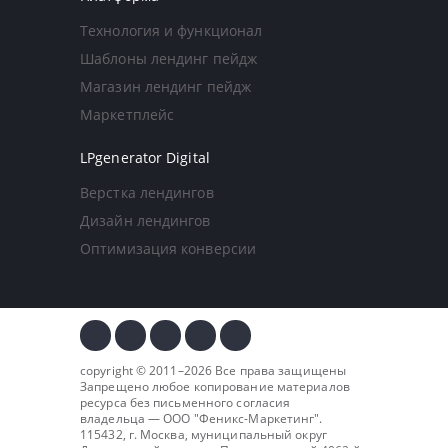
Технология и функционал
Шаблоны лендинг пейдж
Магазин лендинг пейдж
Маркетплейс
LPgenerator Digital
Верстка лендингов
Дизайн лендингов
Оптимизация конверсии
copyright © 2011–2026 Все права защищены
Запрещено любое копирование материалов
ресурса без письменного согласия
владельца — ООО "
Феникс-Маркетинг
".
115432, г. Москва, муниципальный округ