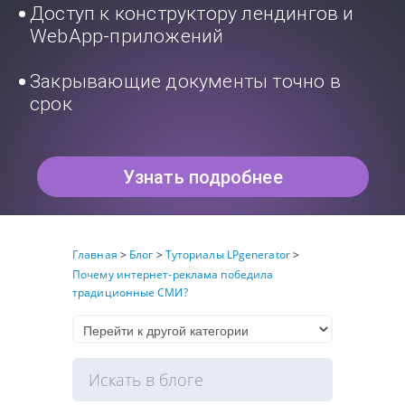
Доступ к конструктору лендингов и
WebApp-приложений
Закрывающие документы точно в
срок
Узнать подробнее
Главная
>
Блог
>
Туториалы LPgenerator
>
Почему интернет-реклама победила
традиционные СМИ?