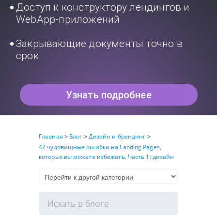
Доступ к конструктору лендингов и
WebApp-приложений
Закрывающие документы точно в
срок
Узнать подробнее
Главная
>
Блог
>
Дизайн и брендинг
>
42 чудовищные ошибки на Landing Pages,
которых вы можете избежать. Часть 1: дизайн