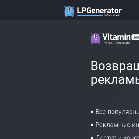
Возвращ
реклам
Все популярн
Рекламные ин
Доступ к кон