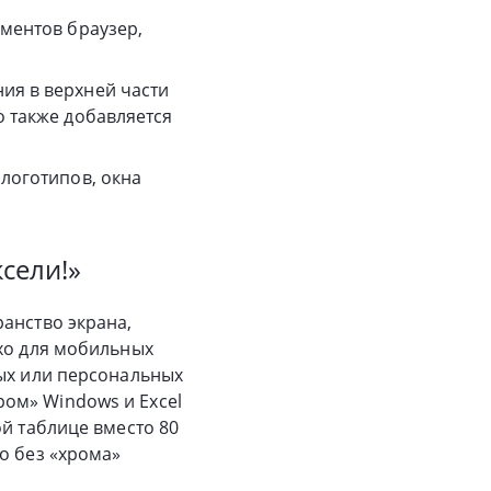
ументов браузер,
ия в верхней части
о также добавляется
 логотипов, окна
сели!»
анство экрана,
охо для мобильных
ных или персональных
ом» Windows и Excel
ой таблице вместо 80
о без «хрома»