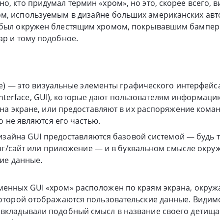
о, кто придумал термин «хром», но это, скорее всего, в
м, используемым в дизайне больших американских авт
 был окружен блестящим хромом, покрывавшим бампер
ар и тому подобное.
) — это визуальные элементы графического интерфейс
 interface, GUI), которые дают пользователям информаци
а экране, или предоставляют в их распоряжение коман
 не являются его частью.
изайна GUI предоставляются базовой системой — будь 
нг/сайт или приложение — и в буквальном смысле окру
ие данные.
менных GUI «хром» расположен по краям экрана, окр
которой отображаются пользовательские данные. Видим
вкладывали подобный смысл в название своего детища: