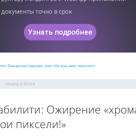
документы точно в срок
Узнать подробнее
ти: Ожирение «хрома», или «Не ешь мои пиксели!»
билити: Ожирение «хрома
ои пиксели!»