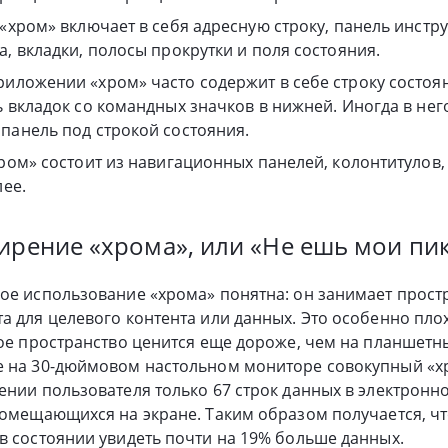
 «хром» включает в себя адресную строку, панель инстр
а, вкладки, полосы прокрутки и поля состояния.
иложении «хром» часто содержит в себе строку состоян
ь вкладок со командных значков в нижней. Иногда в нег
панель под строкой состояния.
хром» состоит из навигационных панелей, колонтитулов,
лее.
ирение «хрома», или «Не ешь мои пик
ое использование «хрома» понятна: он занимает простр
а для целевого контента или данных. Это особенно пл
ное пространство ценится еще дороже, чем на планшет
е на 30-дюймовом настольном мониторе совокупный «хр
ении пользователя только 67 строк данных в электронн
помещающихся на экране. Таким образом получается, чт
в состоянии увидеть почти на 19% больше данных.