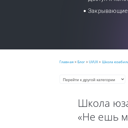
Закрывающие 
Главная
>
Блог
>
UI/UX
>
Школа юзабили
Школа юза
«Не ешь м