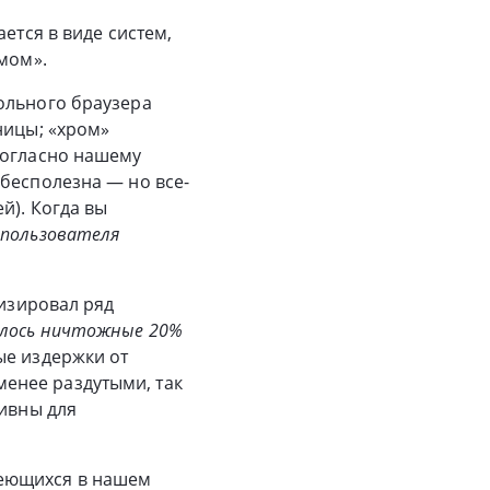
ется в виде систем,
омом».
ольного браузера
ницы; «хром»
Согласно нашему
бесполезна — но все-
й). Когда вы
 пользователя
лизировал ряд
ялось ничтожные 20%
ые издержки от
енее раздутыми, так
тивны для
меющихся в нашем