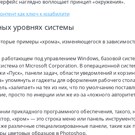
терфейс наглядно воплощает принцип «окружения».
контент как ключ к юзабилити
ных уровнях системы
торые примеры «хрома», изменяющегося в зависимости
 работающем под управлением Windows, базовой систе
истема от Microsoft Corporation. В операционной сист
пки «Пуск», панели задач, области уведомлений и корзи
а» упомянуть и гаджеты для оформления рабочего стол
ль «залипает» на тех из них, что по умолчанию поставля
ие, просто по инерции или же из-за «ложного авторитет
нии прикладного программного обеспечения, такого, 
ктор, «хром» — это строка меню или панель инструменто
акже различные специализированные панели, такие как п
ры цветовых образцов в Photoshop.