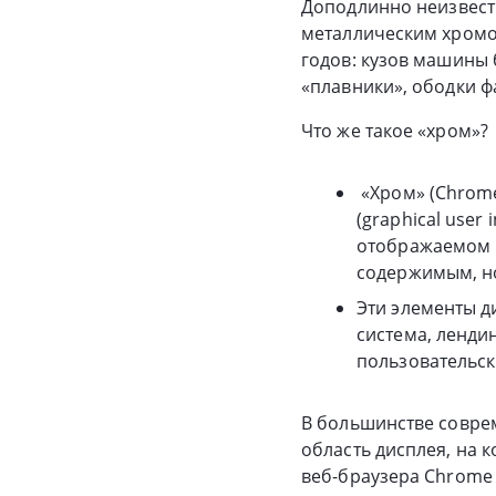
Доподлинно неизвестн
металлическим хромо
годов: кузов машины
«плавники», ободки ф
Что же такое «хром»?
«Хром» (Chrome
(graphical user
отображаемом н
содержимым, но
Эти элементы д
система, ленди
пользовательск
В большинстве совре
область дисплея, на 
веб-браузера Chrome 