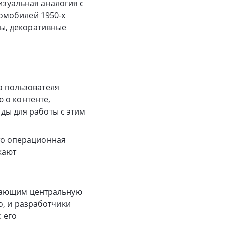
изуальная аналогия с
омобилей 1950-х
ы, декоративные
а пользователя
ю о контенте,
ды для работы с этим
то операционная
жают
ужающим центральную
о, и разработчики
 его