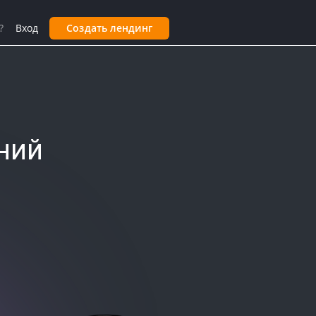
?
Вход
Создать лендинг
ний