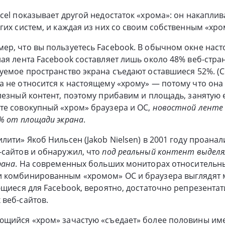
cel показывает другой недостаток «хрома»: он накаплива
гих систем, и каждая из них со своим собственным «хр
р, что вы пользуетесь Facebook. В обычном окне наст
ая лента Facebook составляет лишь около 48% веб-стра
уемое пространство экрана съедают оставшиеся 52%. (
 не относится к настоящему «хрому» — потому что она 
лезный контент, поэтому прибавим и площадь, занятую е
те совокупный «хром» браузера и ОС,
новостной ленте
% от площади экрана
.
лити» Якоб Нильсен (Jakob Nielsen) в 2001 году проана
-сайтов и обнаружил, что
под реальный контент выдел
рана
. На современных больших мониторах относительн
 комбинированным «хромом» ОС и браузера выглядят м
ющиеся для Facebook, вероятно, достаточно репрезента
веб-сайтов.
ющийся «хром» зачастую «съедает» более половины и