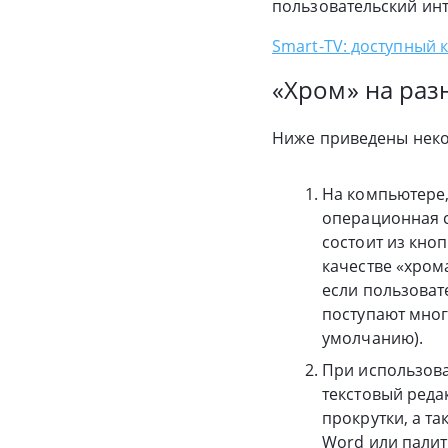
пользовательский ин
Smart-TV: доступный 
«Хром» на раз
Ниже приведены неко
На компьютере,
операционная с
состоит из кно
качестве «хром
если пользовате
поступают мног
умолчанию).
При использова
текстовый реда
прокрутки, а т
Word или палит