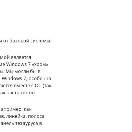
 от базовой системы:
мой является
еме Windows 7 «хром»
ны. Мы могли бы в
а Windows 7, особенно
ются вместе с ОС (так
а» настроек по
например, как
в, линейка, полоса
анель тезауруса в