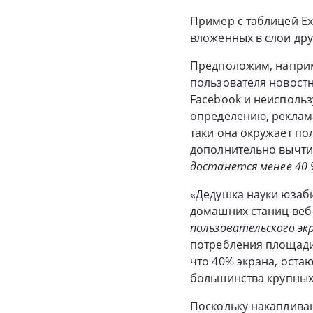
Пример с таблицей Ex
вложенных в слои дру
Предположим, наприме
пользователя новостн
Facebook и неиспольз
определению, реклама
таки она окружает по
дополнительно вычти
достанется менее 40 
«Дедушка науки юзаби
домашних станиц веб
пользовательского эк
потребления площади
что 40% экрана, оста
большинства крупных 
Поскольку накаплива