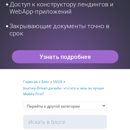
Доступ к конструктору лендингов и
WebApp-приложений
Закрывающие документы точно в
срок
Узнать подробнее
Главная
>
Блог
>
UI/UX
>
Journey-Driven дизайн: что это и чем он лучше
Mobile First?