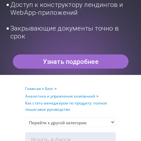
Доступ к конструктору лендингов и
WebApp-приложений
Закрывающие документы точно в
срок
Узнать подробнее
Главная
>
Блог
>
Аналитика и управление компанией
>
Как стать менеджером по продукту: полное
пошаговое руководство