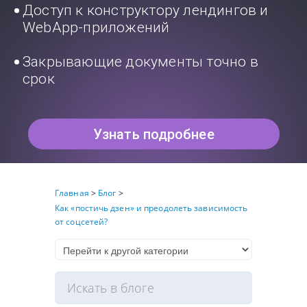
Доступ к конструктору лендингов и
WebApp-приложений
Закрывающие документы точно в
срок
Узнать подробнее
Главная
>
Блог
>
Как «постичь дзен» и преодолеть зависимость
от соцсетей?