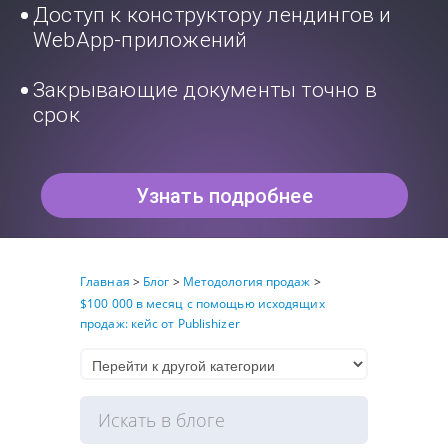
Доступ к конструктору лендингов и
WebApp-приложений
Закрывающие документы точно в
срок
Узнать подробнее
Главная
>
Блог
>
Методология продаж
>
$100 000 в месяц с помощью исходящих
продаж: кейс от Publishizer