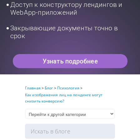
Доступ к конструктору лендингов и
WebApp-приложений
Закрывающие документы точно в
срок
Узнать подробнее
Главная
>
Блог
>
Психология
>
Как изображения лиц на лендинге могут
снизить конверсию?