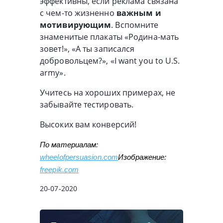
эффективны, если реклама связана
с чем-то жизненно
важным и
мотивирующим
. Вспомните
знаменитые плакаты «Родина-мать
зовет!», «А ты записался
добровольцем?», «I want you to U.S.
army».
Учитесь на хороших примерах, не
забывайте тестировать.
Высоких вам конверсий!
По материалам: 
wheelofpersuasion.com
Изображение: 
freepik.com
20-07-2020