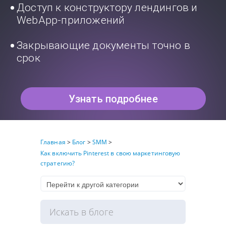
Доступ к конструктору лендингов и
WebApp-приложений
Закрывающие документы точно в
срок
Узнать подробнее
Главная
>
Блог
>
SMM
>
Как включить Pinterest в свою маркетинговую
стратегию?